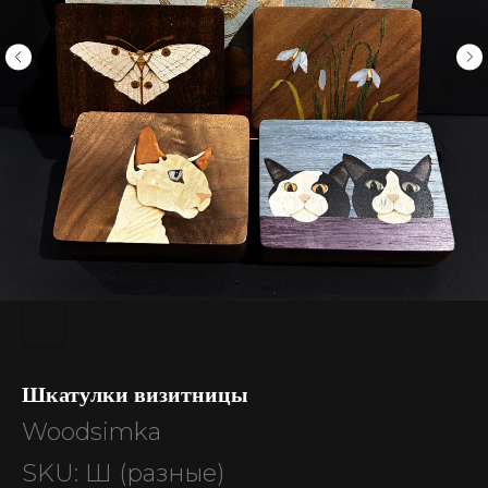
Шкатулки визитницы
Woodsimka
SKU:
Ш (разные)