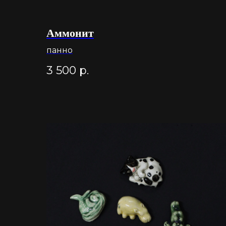
Аммонит
панно
3 500
р.