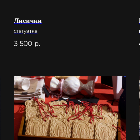
Лисички
статуэтка
3 500
р.