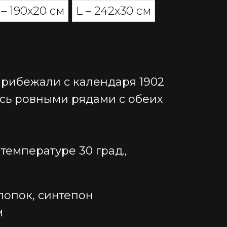
– 190х20 см
L – 242х30 см
прибежали с календаря 1902
ись ровными рядами с обеих
температуре 30 град.,
лопок, синтепон
м