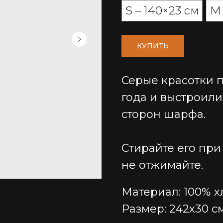
S – 140×23 см
М 
КУПИТЬ
Серые красотки 
года и выстроил
сторон шарфа.
Стирайте его при 
не отжимайте.
Материал: 100% х
Размер: 242х30 с