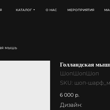
Я
КАТАЛОГ
О НАС
МЕРОПРИЯТИЯ
МА
ая мышь
Голландская мыш
ШопШопШоп
SKU:
шоп-шарф_
6 000
р.
Дизайн: