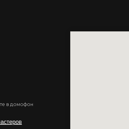
ните в домофон
мастеров