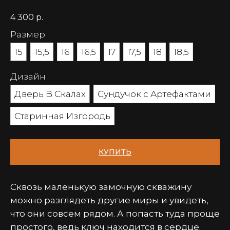
4 300
р.
Размер
15
15,5
16
16,5
17
17,5
18
18,5
Дизайн
Дверь В Скалах
Сундучок с Артефактами
Старинная Изгородь
КУПИТЬ
Сквозь маленькую замочную скважину
можно разглядеть другие миры и увидеть,
что они совсем рядом. А попасть туда проще
простого, ведь ключ находится в сердце.