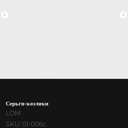
Серьги-козлики
LOM
SKU:
01-006с