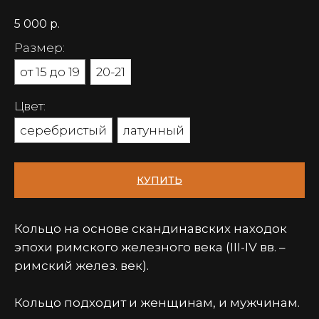
5 000
р.
Размер:
от 15 до 19
20-21
Цвет:
серебристый
латунный
КУПИТЬ
Кольцо на основе скандинавских находок
эпохи римского железного века (III-IV вв. –
римский желез. век).
Кольцо подходит и женщинам, и мужчинам.