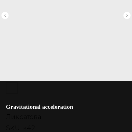
Gravitational acceleration
Ликратова
SKU:
к42