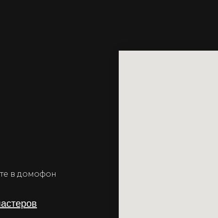
ните в домофон
мастеров