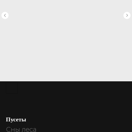
Пусеты
Сны леса