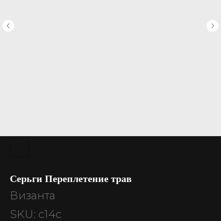
Серьги Переплетение трав
Византа
SKU:
с14с