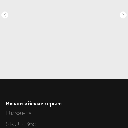
Византийские серьги
Византа
SKU:
с36с