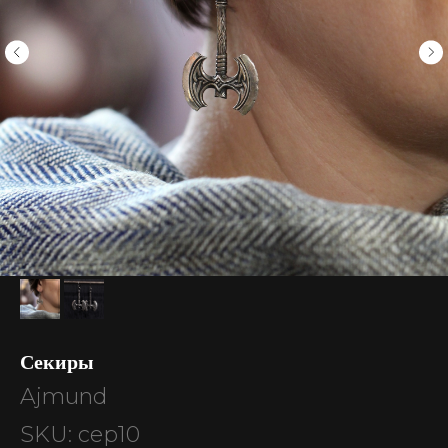
Секиры
Ajmund
SKU:
сер10